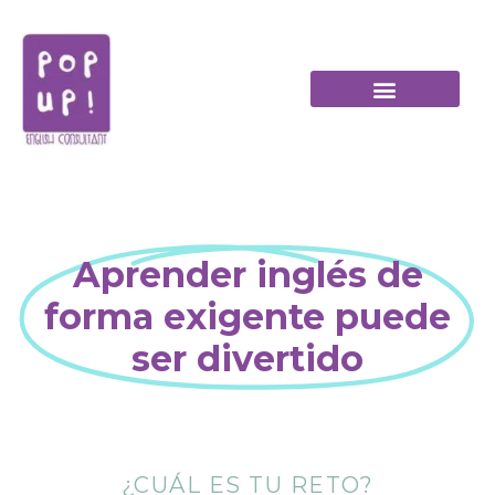
Pop Up English Consultant – Desarrollo e impartición de cursos de inglés
Aprender inglés de
forma exigente puede
ser divertido
¿CUÁL ES TU RETO?