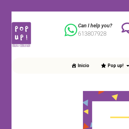
Can I help you?
613807928
Inicio
Pop up!