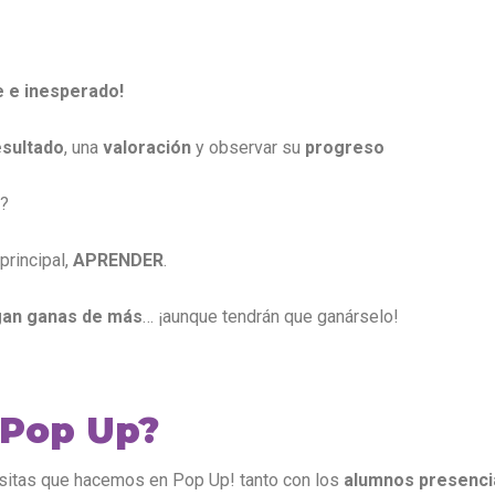
 e inesperado!
esultado
, una
valoración
y observar su
progreso
a?
principal,
APRENDER
.
an ganas de más
… ¡aunque tendrán que ganárselo!
 Pop Up?
cositas que hacemos en Pop Up! tanto con los
alumnos presencia