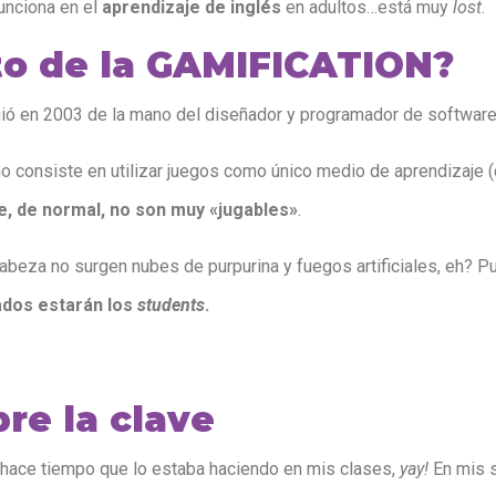
unciona en el
aprendizaje de inglés
en adultos…está muy
lost
.
to de la GAMIFICATION?
rgió en 2003 de la mano del diseñador y programador de software 
 no consiste en utilizar juegos como único medio de aprendizaje
e, de normal, no son muy «jugables»
.
abeza no surgen nubes de purpurina y fuegos artificiales, eh? P
ados estarán los
students
.
re la clave
 hace tiempo que lo estaba haciendo en mis clases,
yay!
En mis 